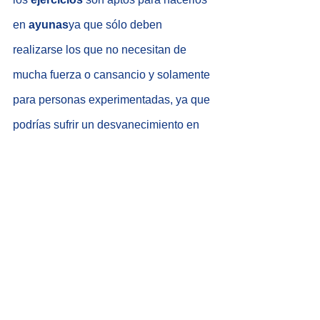
en 
ayunas
ya que sólo deben 
realizarse los que no necesitan de 
mucha fuerza o cansancio y solamente 
para personas experimentadas, ya que 
podrías sufrir un desvanecimiento en 
pleno entrenamiento. Por tal motivo es 
recomendable hacer ejercicios como 
yoga y que no dure más de 30 minutos, 
pues el cuerpo podrías sobre 
esforzarse de más y llegar a tener 
problemas en un futuro cercano.