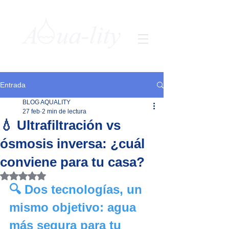
Entrada
BLOG AQUALITY
27 feb
2 min de lectura
💧 Ultrafiltración vs
ósmosis inversa: ¿cuál
conviene para tu casa?
Obtuvo NaN de 5 estrellas.
🔍 Dos tecnologías, un 
mismo objetivo: agua 
más segura para tu 