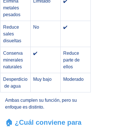
Elimina 
Limitado
✔️
metales 
pesados
Reduce 
No
✔️
sales 
disueltas
Conserva 
✔️
Reduce 
minerales 
parte de 
naturales
ellos
Desperdicio
Muy bajo
Moderado
 de agua
Ambas cumplen su función, pero su 
enfoque es distinto.
🏠 ¿Cuál conviene para 