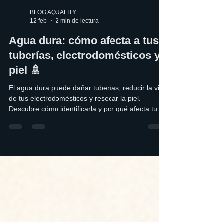
BLOG AQUALITY
12 feb
2 min de lectura
Agua dura: cómo afecta a tus
tuberías, electrodomésticos y
piel 🚿
El agua dura puede dañar tuberías, reducir la vida
de tus electrodomésticos y resecar la piel.
Descubre cómo identificarla y por qué afecta tu
hogar.