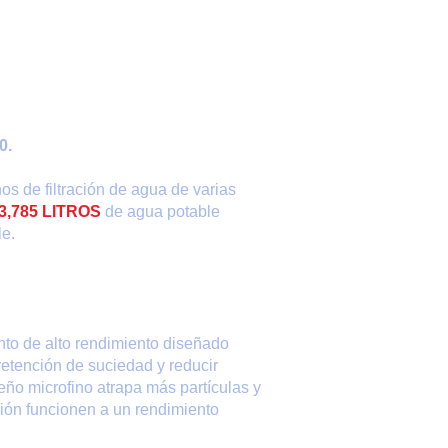
Contacto
Blog
0.
s de filtración de agua de varias
3,785 LITROS
de agua potable
le.
nto de alto rendimiento diseñado
retención de suciedad y reducir
eño microfino atrapa más partículas y
ación funcionen a un rendimiento