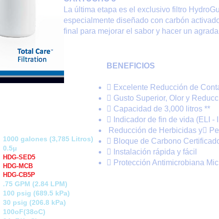
La última etapa es el exclusivo filtro Hyd
especialmente diseñado con carbón activado
final para mejorar el sabor y hacer un agrad
BENEFICIOS
 Excelente Reducción de Cont
 Gusto Superior, Olor y Reducc
 Capacidad de 3,000 litros **
 Indicador de fin de vida (ELI - 
Reducción de Herbicidas y Pest
1000 galones (3,785 Litros)
 Bloque de Carbono Certifica
0.5μ
 Instalación rápida y fácil
HDG-SED5
 Protección Antimicrobiana Mi
HDG-MCB
HDG-CB5P
.75 GPM (2.84 LPM)
100 psig (689.5 kPa)
30 psig (206.8 kPa)
100oF(38oC)