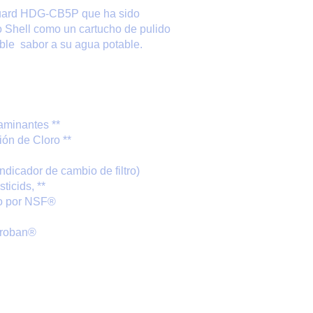
roGuard HDG-CB5P que ha sido
 Shell como un cartucho de pulido
able sabor a su agua potable.
aminantes **
ión de Cloro **
Indicador de cambio de filtro)
icids, **
do por NSF®
croban®