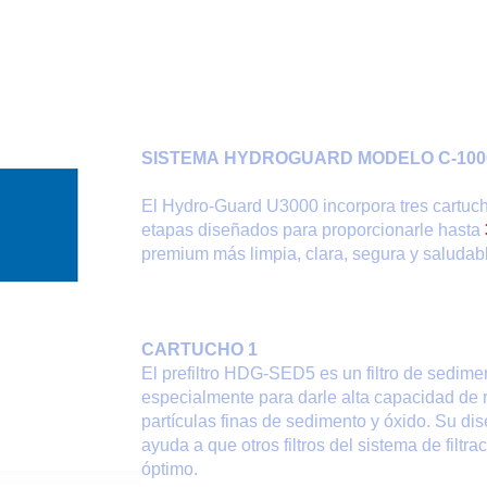
Inicio
Nuestros Productos
Aqua-Asociados
SISTEMA HYDROGUARD MODELO C-100
El Hydro-Guard U3000 incorpora tres cartucho
etapas diseñados para proporcionarle hasta
premium más limpia, clara, segura y saludab
CARTUCHO 1
El prefiltro HDG-SED5 es un filtro de sedime
especialmente para darle alta capacidad de 
partículas finas de sedimento y óxido. Su dis
ayuda a que otros filtros del sistema de filtr
óptimo.