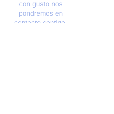
con gusto nos
pondremos en
contacto contigo.
AQUA - LITY DIVISION TRATAMIENTO DE
AGUA S.A. DE C.V.
Priv. Medina No. 27, Col. Agrícola Pantitlán
CDMX C.P. 08100
Tels. Oficina CDMX
55-5756-7940
/ 8219