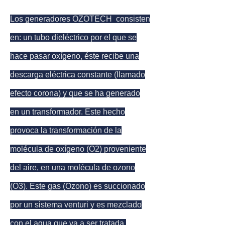
Los generadores OZOTECH consisten
en: un tubo dieléctrico por el que se
hace pasar oxígeno, éste recibe una
descarga eléctrica constante (llamado
efecto corona) y que se ha generado
en un transformador. Este hecho
provoca la transformación de la
molécula de oxígeno (O2) proveniente
del aire, en una molécula de ozono
(O3). Este gas (Ozono) es succionado
por un sistema venturi y es mezclado
con el agua que va a ser tratada.