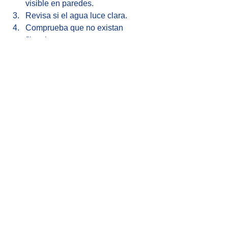
visible en paredes.
Revisa si el agua luce clara.
Comprueba que no existan 
filtraciones externas.
Si detectas suciedad o lodo, es 
momento de limpieza profesional.
💡 Recuerda
La cisterna no es solo un deposito . Es 
el primer punto de control del agua en 
tu hogar.
Revisarla a tiempo:
Mejora calidad general.
Reduce desgaste en 
electrodomésticos.
Disminuye riesgos sanitarios.
Optimiza funcionamiento de 
sistemas de purificación.