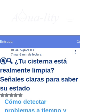
Entrada
BLOG AQUALITY
7 mar
2 min de lectura
🚰🔍 ¿Tu cisterna está
realmente limpia?
Señales claras para saber
su estado
Obtuvo NaN de 5 estrellas.
Cómo detectar 
problemas a tiempo y 