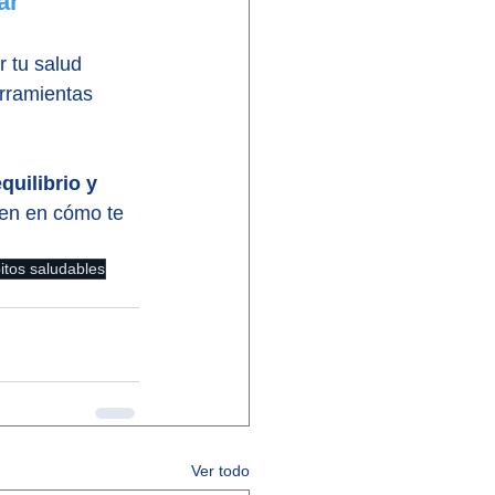
ar
 tu salud 
erramientas 
quilibrio y 
jen en cómo te 
itos saludables
Ver todo