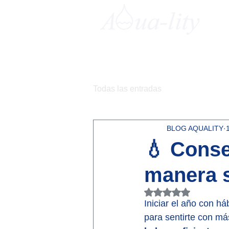
Todas las entradas
BLOG AQUALITY
💧 Conse
manera 
Obtuvo NaN de 5 e
Iniciar el año con h
para sentirte con má