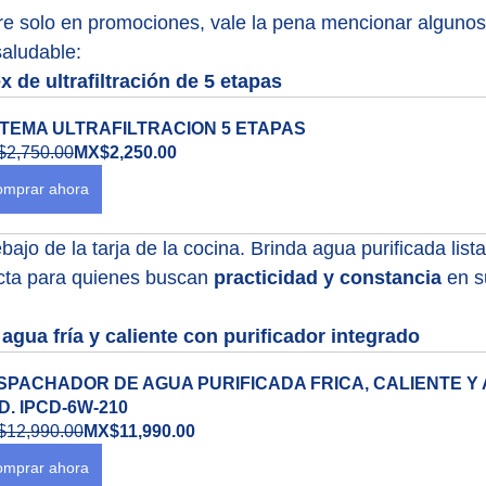
gire solo en promociones, vale la pena mencionar alguno
saludable:
 de ultrafiltración de 5 etapas
STEMA ULTRAFILTRACION 5 ETAPAS
2,750.00
MX$2,250.00
mprar ahora
ebajo de la tarja de la cocina. Brinda agua purificada list
ecta para quienes buscan 
practicidad y constancia
 en 
gua fría y caliente con purificador integrado
SPACHADOR DE AGUA PURIFICADA FRICA, CALIENTE Y 
D. IPCD-6W-210
12,990.00
MX$11,990.00
mprar ahora