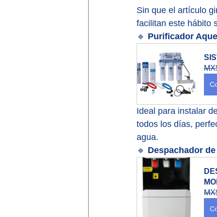
Sin que el artículo 
facilitan este hábito 
🔹 
Purificador Aquex
SI
MX$
Co
Ideal para instalar d
todos los días, perf
agua.
🔹 
Despachador de a
DE
MO
MX$
Co