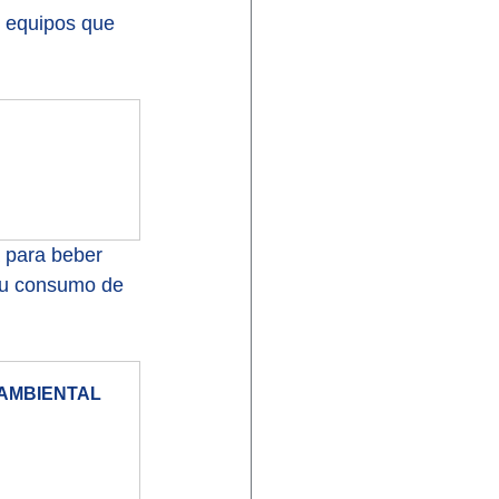
s equipos que 
a para beber 
su consumo de 
AMBIENTAL  