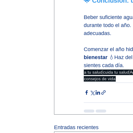
🌟 Conclusión: u
Beber suficiente agu
durante todo el año.
adecuadas.
Comenzar el año hidr
bienestar
 💧Haz del
sientes cada día.
a tu salud
cuida tu salud
A
consejos de vida
Entradas recientes