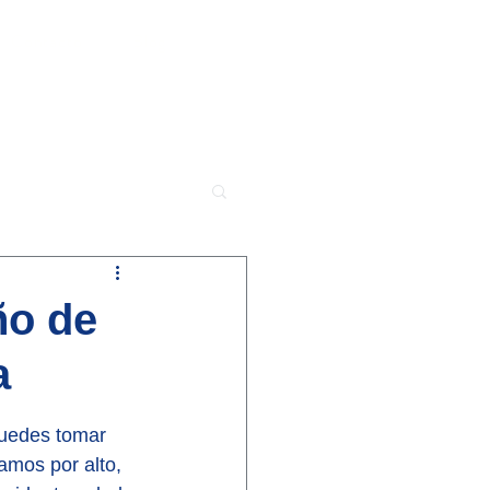
Contacto
Blog
ño de
a
puedes tomar 
amos por alto, 