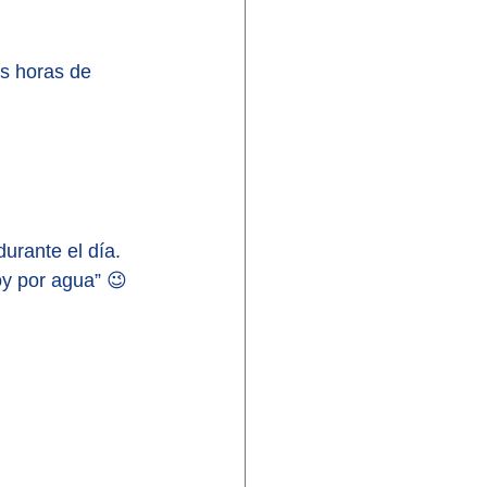
s horas de 
urante el día. 
oy por agua” 😉