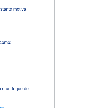
nstante motiva 
 como:
a o un toque de 