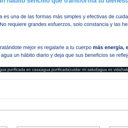
n hábito sencillo que transforma tu bienest
a es una de las formas más simples y efectivas de cuidar
 No requiere grandes esfuerzos, solo constancia y las h
atándote mejor es regalarle a tu cuerpo 
más energía, e
 agua un hábito diario y deja que sus beneficios se refle
gua purificada en casa
agua purificada
cuidar mi salud
agua es vida
hab