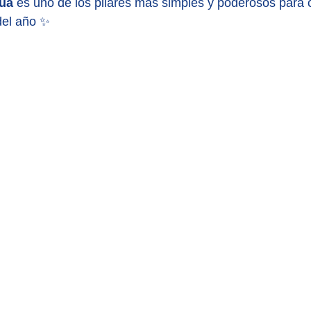
gua
 es uno de los pilares más simples y poderosos para c
del año ✨