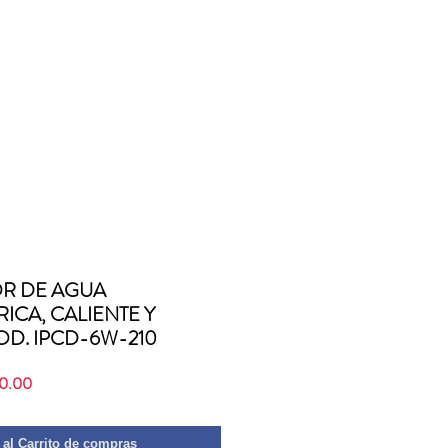
Contacto
Blog
R DE AGUA
RICA, CALIENTE Y
OD. IPCD-6W-210
Precio
50.00
de
oferta
 al Carrito de compras