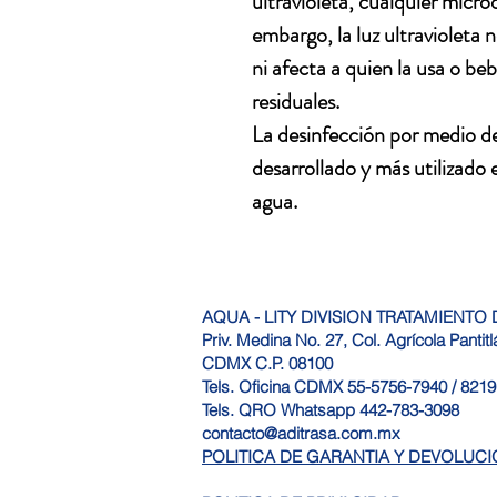
ultravioleta, cualquier micro
embargo, la luz ultravioleta 
ni afecta a quien la usa o be
residuales.
La desinfección por medio de
desarrollado y más utilizado 
agua.
AQUA - LITY DIVISION TRATAMIENTO D
Priv. Medina No. 27, Col. Agrícola Pantit
CDMX C.P. 08100
Tels. Oficina CDMX 55-5756-7940 / 821
Tels. QRO Whatsapp 442-783-3098
contacto@aditrasa.com.mx
POLITICA DE GARANTIA Y DEVOLUC