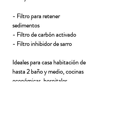
- Filtro para retener 
sedimentos​
- Filtro de carbón activado​
- Filtro inhibidor de sarro​
Ideales para casa habitación de 
hasta 2 baño y medio, cocinas 
económicas, hospitales, 
gimnasios, fuentes de sodas y 
paleterías entre otros.
AQUA - LITY DIVISION TRATAMIENTO DE
AGUA S.A. DE C.V.