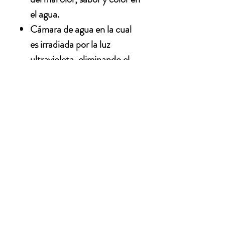
el agua.
Cámara de agua en la cual
es irradiada por la luz
ultravioleta, eliminando el
99.99% de virus y bacterias.
la luz ultravioleta no cambia
las propiedades del agua, ni
afecta a quien la usa o bebe,
ya que no tiene efectos
residuales.
AQUA - LITY DIVISION TRATAMIENTO DE
AGUA S.A. DE C.V.
Priv. Medina No. 27, Col. Agrícola Pantitlán