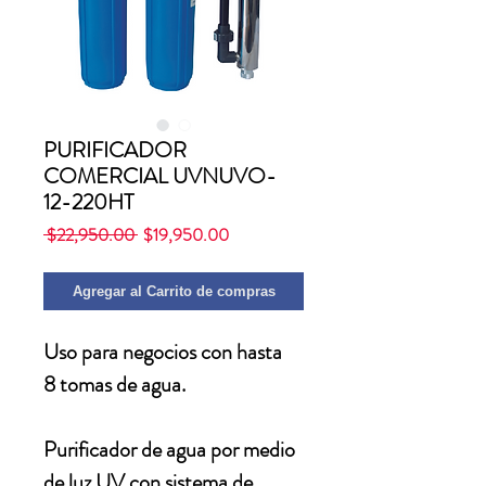
PURIFICADOR
COMERCIAL UVNUVO-
12-220HT
Precio
Precio
 $22,950.00 
$19,950.00
de
oferta
Agregar al Carrito de compras
Uso para negocios con hasta
8 tomas de agua.
Purificador de agua por medio
de luz UV con sistema de