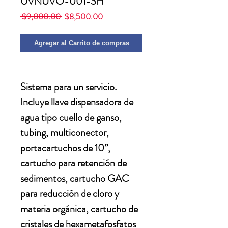
UVNUVO-001-3H
Precio
Precio
 $9,000.00 
$8,500.00
de
oferta
Agregar al Carrito de compras
Sistema para un servicio.
Incluye llave dispensadora de
agua tipo cuello de ganso,
tubing, multiconector,
portacartuchos de 10”,
cartucho para retención de
sedimentos, cartucho GAC
para reducción de cloro y
materia orgánica, cartucho de
cristales de hexametafosfatos