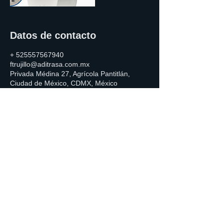
Datos de contacto
+ 525557567940
ftrujillo@aditrasa.com.mx
Privada Médina 27, Agrícola Pantitlán,
Ciudad de México, CDMX, México
AQUA - LITY DIVISION TRATAMIENTO DE
AGUA S.A. DE C.V.
Priv. Medina No. 27, Col. Agrícola Pantitlán
CDMX C.P. 08100
Tels. Oficina CDMX
55-5756-7940
/ 8219
Whatsapp
55-6522-4440
Tels. QRO Whatsapp
442-783-3098
contacto@aditrasa.com.mx