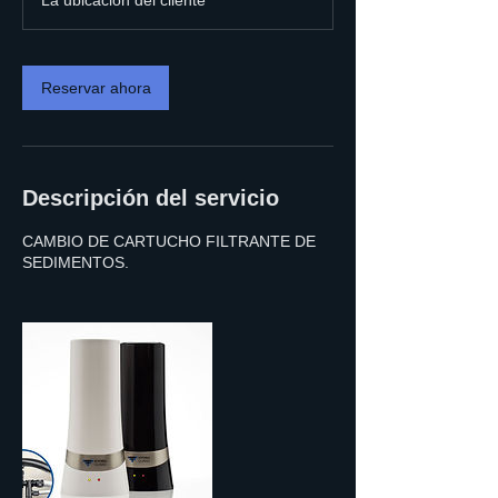
La ubicación del cliente
m
i
n
Reservar ahora
Descripción del servicio
CAMBIO DE CARTUCHO FILTRANTE DE
SEDIMENTOS.