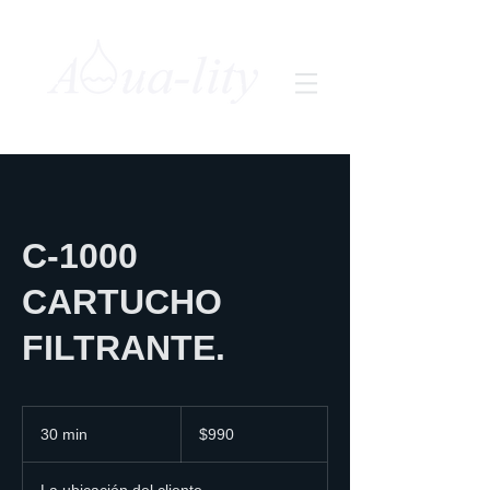
C-1000
CARTUCHO
FILTRANTE.
990
pesos
30 min
3
$990
mexicanos
0