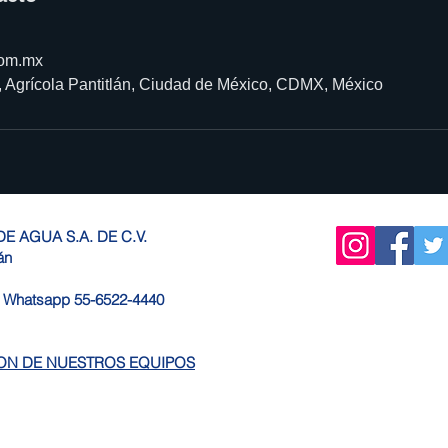
.com.mx
 Agrícola Pantitlán, Ciudad de México, CDMX, México
E AGUA S.A. DE C.V.
lán
9 Whatsapp 55-6522-4440
ION DE NUESTROS EQUIPOS