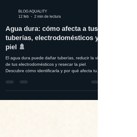
BLOG AQUALITY
12 feb
2 min de lectura
Agua dura: cómo afecta a tus
tuberías, electrodomésticos y
piel 🚿
El agua dura puede dañar tuberías, reducir la vida
de tus electrodomésticos y resecar la piel.
Descubre cómo identificarla y por qué afecta tu
hogar.