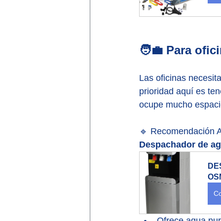
🧑‍💼 Para ofi
Las oficinas necesita
prioridad aquí es ten
ocupe mucho espaci
🔹 Recomendación A
Despachador de agu
DE
OS
Co
Ofrece agua puri