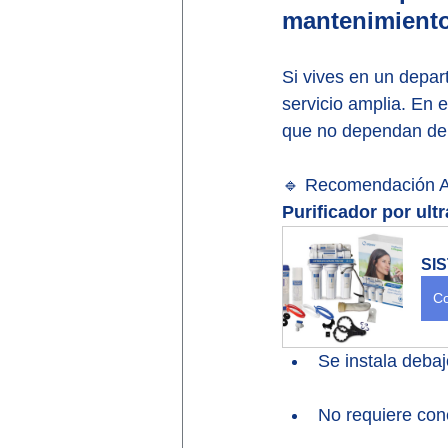
mantenimient
Si vives en un depa
servicio amplia. En e
que no dependan de
🔹 Recomendación A
Purificador por ultr
SI
Co
Se instala debajo
No requiere cone