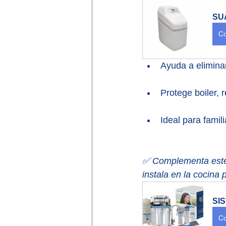
SUA
Co
Ayuda a elimina
Protege boiler, 
Ideal para famil
✅ Complementa este 
instala en la cocin
SI
Co