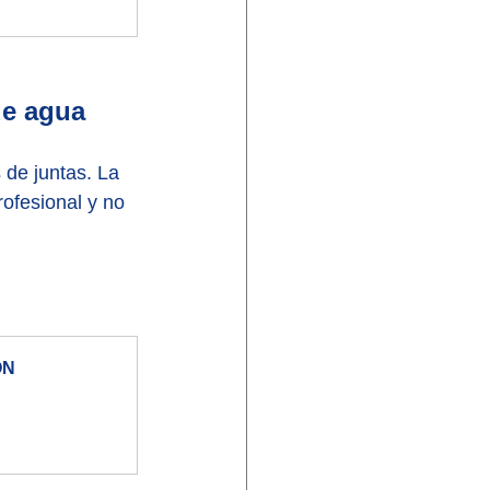
de agua
 de juntas. La 
rofesional y no 
N 