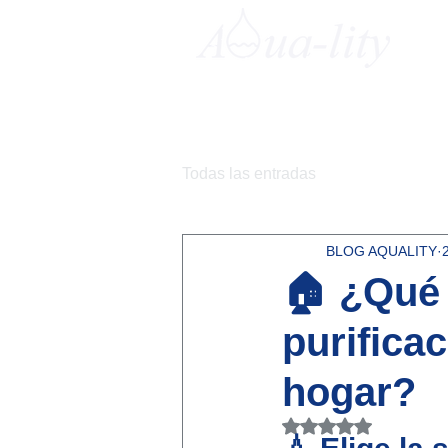
Todas las entradas
BLOG AQUALITY
🏠 ¿Qué 
purifica
hogar?
Obtuvo NaN de 5 e