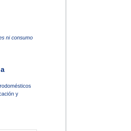
nes ni consumo 
ia
trodomésticos 
cación y 