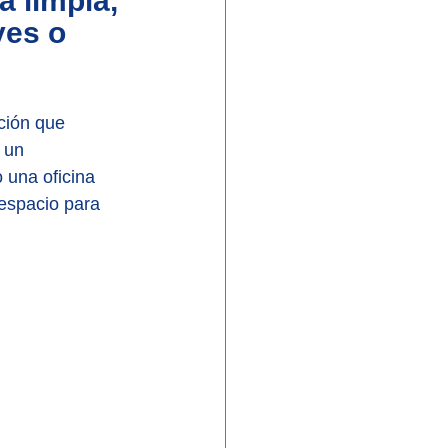
a limpia, 
ves o 
ción que 
 un 
 una oficina 
 espacio para 