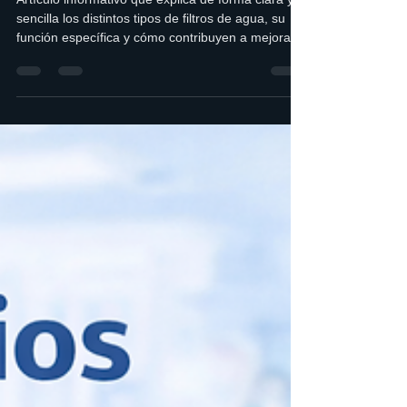
función cumple cada uno
Artículo informativo que explica de forma clara y
sencilla los distintos tipos de filtros de agua, su
función específica y cómo contribuyen a mejorar
la calidad del agua en hogares y negocios,
incluyendo ejemplos de soluciones Aqua-lity.