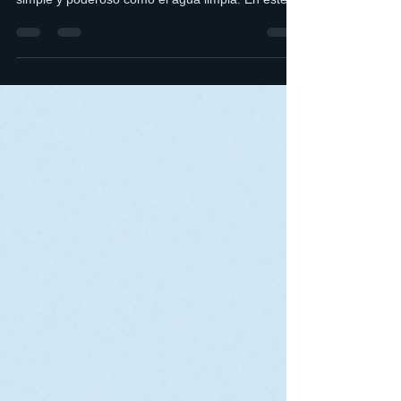
💧Cómo cuidar tu sistema
digestivo con agua limpia y
hábitos saludables
El sistema digestivo es la base de nuestra salud, y
mantenerlo en equilibrio comienza con algo tan
simple y poderoso como el agua limpia. En este
artículo descubrirás cómo una hidratación
adecuada y ciertos hábitos saludables pueden
fortalecer tu digestión, cuidar tu microbiota y evitar
molestias estomacales. Además, te mostramos
soluciones prácticas de Aqua Lity para asegurar
agua segura en tu hogar.