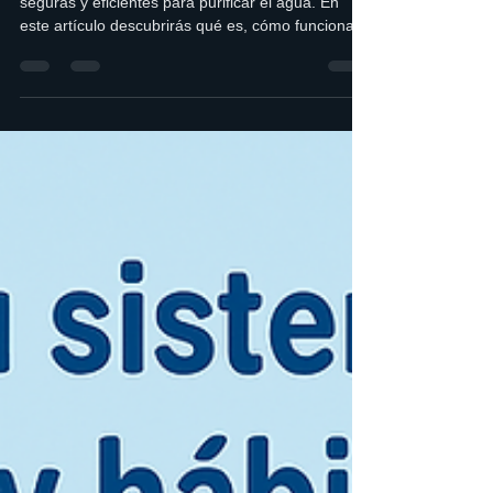
💡 ¿Qué es la luz ultravioleta y
para qué sirve en la
purificación del agua?
La luz ultravioleta es una de las tecnologías más
seguras y eficientes para purificar el agua. En
este artículo descubrirás qué es, cómo funciona
dentro de un purificador, cuáles son sus
principales beneficios y por qué es una excelente
opción para obtener agua limpia, segura y sin
químicos en tu hogar o negocio.