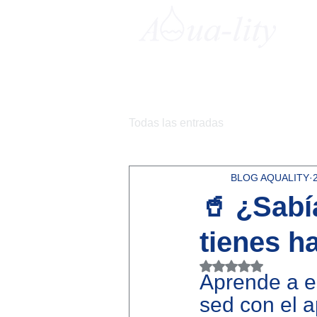
Todas las entradas
BLOG AQUALITY
🥤 ¿Sab
tienes h
Obtuvo NaN de 5 e
Aprende a es
sed con el a