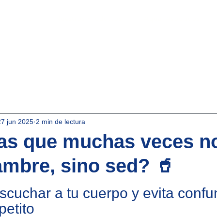
Inicio
Nuestros Productos
Aqua-Asociados
27 jun 2025
2 min de lectura
ías que muchas veces n
ambre, sino sed? 🥤
strellas.
cuchar a tu cuerpo y evita confun
petito