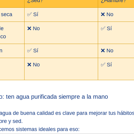
¿Sed?
¿Hambre?
 seca
✅ Sí
❌ No
e 
❌ No
✅ Sí
ico
n
✅ Sí
❌ No
 
❌ No
✅ Sí
o: ten agua purificada siempre a la mano
agua de buena calidad es clave para mejorar tus hábitos 
bre y sed.
ecemos sistemas ideales para eso: