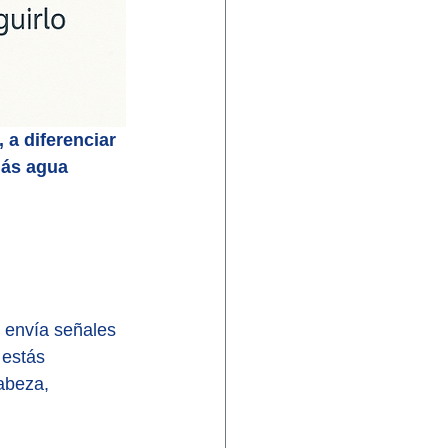
 a diferenciar 
más agua 
.
 envía señales 
 estás 
abeza, 