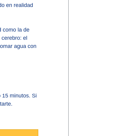
 en realidad 
d como la de 
cerebro: el 
tomar agua con 
 15 minutos. Si 
arte.