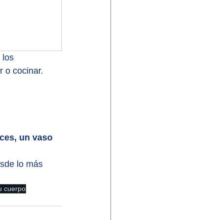
 los 
 o cocinar.
ces, un vaso 
esde lo más 
tu cuerpo