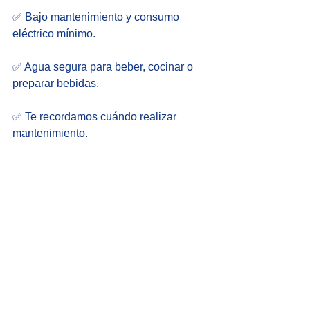
✅ Bajo mantenimiento y consumo 
eléctrico mínimo.
✅ Agua segura para beber, cocinar o 
preparar bebidas.
✅ Te recordamos cuándo realizar 
mantenimiento.
¡Ya sea para tu casa, oficina, cafetería 
o restaurante, tenemos modelos 
ideales para cada necesidad!
aquality
aqua-lity
cuida tu salud
bebe agua
Filtros de agua
purificador de agua
filtro de agua
filtro ultravioleta
filtros de agua
garrafón