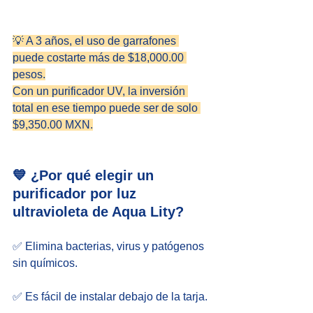
💡 A 3 años, el uso de garrafones 
puede costarte más de $18,000.00 
pesos.
Con un purificador UV, la inversión 
total en ese tiempo puede ser de solo 
$9,350.00 MXN.
💙 ¿Por qué elegir un 
purificador por luz 
ultravioleta de Aqua Lity?
✅ Elimina bacterias, virus y patógenos 
sin químicos.
✅ Es fácil de instalar debajo de la tarja.